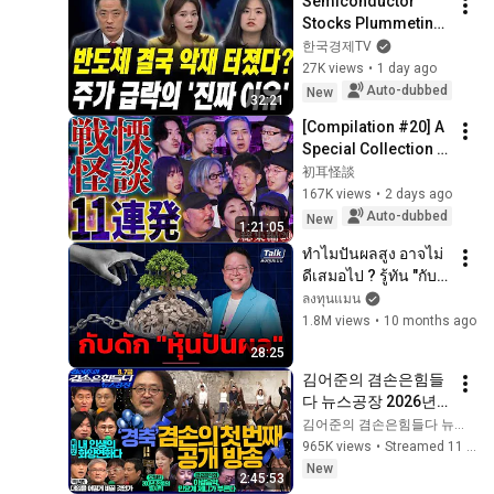
Semiconductor 
Stocks Plummeting 
for No Reason? 
한국경제TV
Here’s How to 
27K views
•
1 day ago
Respond (Hwang 
Auto-dubbed
New
32:21
Yu-hyun, PB Team 
[Compilation #20] A 
Lead...
Special Collection 
of 11 Terrifying 
初耳怪談
Ghost Stories 
167K views
•
2 days ago
[Murata Ramu] 
Auto-dubbed
New
1:21:05
[Iyama Ryokic...
ทำไมปันผลสูง อาจไม่
ดีเสมอไป ? รู้ทัน "กับ
ดักหุ้นปันผล" ที่คน
ลงทุนแมน
ส่วนใหญ่พลาด
1.8M views
•
10 months ago
28:25
김어준의 겸손은힘들
다 뉴스공장 2026년 8
월 7일 금요일 [김희교
김어준의 겸손은힘들다 뉴스공장
X박구용X박태웅X이
965K views
•
Streamed 11 hours ago
진경, 홍사훈X주진우
New
2:45:53
X정준희X이재석, 오