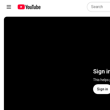
Sign i
This helps
Sign in