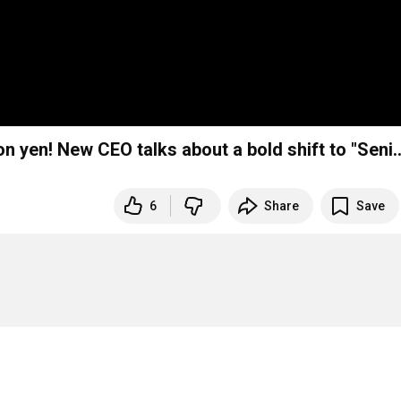
on yen! New CEO talks about a bold shift to "Seni..
6
Share
Save