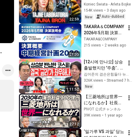
Koniec Świata - Arleta Bojke
154K views
•
3 days ago
Auto-dubbed
New
22:59
TAKARA＆COMPANY 
2026年5月期 決算説
明会/中期経営計画
TAKARA&COMPANY
2029
215 views
•
2 weeks ago
.
21:35
[12시에 만나요] 상승 
출발했지만 '주춤’.. 극
악의 시장 난이도에 
김어준의 겸손은힘들다 뉴스공장
지쳐가는 국민투자자
326K views
•
Streamed 7 hours ago
🤯 도와줘요 12시에 
New
1:11:52
만나요!ㅣ2026년 8월 
【三菱地所は世界一
7일 금요일
になれるか】社長の
自己採点は？／海外
PIVOT 公式チャンネル
投資家の注目／オフ
39K views
•
1 year ago
ィスの価値は高い／
27:12
グラングリーン大阪
‘밀가루 VS 과일’ 당뇨
の狙い／10年後の丸