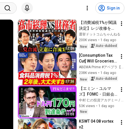
Sign in
【消費減税1%が閣議
決定】レジ改修を巡
る攻防と自民党内の
選挙ドットコムちゃんねる
激しい葛藤／中道・
200K views
•
1 day ago
立憲・公明の3党合流
Auto-dubbed
New
52:26
構想に浮上した「第4
[Consumption Tax 
の選択肢」とは？
Cut] Will Groceries 
【今野忍×山本期日
Get Cheaper with an 
ABEMA Prime #アベプラ【公式】
前】｜選挙ドットコ
8% to 1% Tax Rate? 
238K views
•
1 day ago
ム
Can It Really Go 
Auto-dubbed
New
37:36
Back...
【エミン・ユルマ
ズ】FOMC・日銀会
合、日米金融政策の
中村 仁の投資アカデミー / ブルーモ証券
行方は?ドル円170円
53K views
•
1 day ago
の条件と金利上昇局
New
31:03
面の投資戦略
KSWT 04 08 vortex 
v2