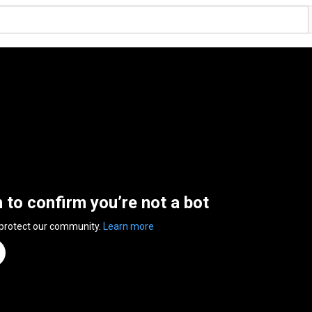
n to confirm you’re not a bot
 protect our community.
Learn more