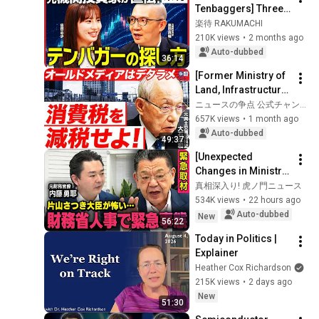
Tenbaggers] Three 
conditions for a 
楽待 RAKUMACHI
stock that will 
210K views
•
2 months ago
increase tenfold! 
Auto-dubbed
36:14
Analyze using R...
[Former Ministry of 
Land, Infrastructure, 
Transport and 
ニュースの争点 公式チャンネル
Tourism Official 
657K views
•
1 month ago
Speaks Out] 
Auto-dubbed
49:37
Consumption ...
[Unexpected 
Changes in Ministry 
of Finance 
真相深入り! 虎ノ門ニュース
Personnel] 
534K views
•
22 hours ago
*Emergency 
Auto-dubbed
New
56:22
Interview with a 
Today in Politics | 
Former Bureaucr...
Explainer
Heather Cox Richardson
215K views
•
2 days ago
New
51:30