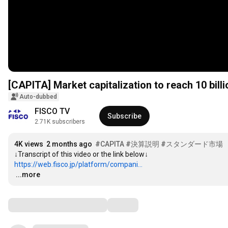
[CAPITA] Market capitalization to reach 10 billi
Auto-dubbed
FISCO TV
Subscribe
2.71K subscribers
4K views
2 months ago
#CAPITA
#決算説明
#スタンダード市場
https://web.fisco.jp/platform/compani...
…
...more
Comments