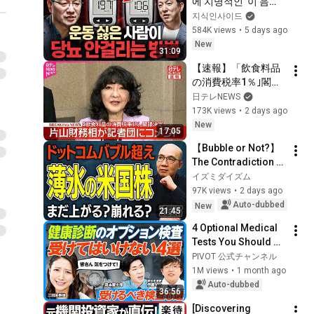
에 치명적인 '이 음
の内／米国での勝ち
식'ㅣ지식인초대석 
지식인사이드
筋／日米不動産ビジ
EP.156 (이승훈 교수 
584K views
•
5 days ago
ネス比較／2030年海
2부)
New
外利益900億
31:09
【速報】「飲食料品
の消費税率1％｣閣議
決定  片山財務相が記
日テレNEWS
者団にコメント
173K views
•
2 days ago
New
17:05
【Bubble or Not?】
The Contradiction 
US Stockholders 
イズミダイズム
Need to Know Right 
97K views
•
2 days ago
Now | A Thorough 
Auto-dubbed
New
21:45
Investigati...
4 Optional Medical 
Tests You Should 
Avoid / 6 Tests You 
PIVOT 公式チャンネル
Should Get / The 
1M views
•
1 month ago
Incredible Value of 
Auto-dubbed
36:56
Abdo...
[Discovering 